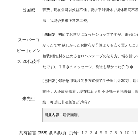
吕国威
班费，现在公司以效益不佳，要求平时调休，调休期间不
法，我能否要求正常发工资。
[
未回复
]
初めてお世話になったショップですが、細部に
スーパーコ
かったです 欲しかったお財布が予算よりも安く買えたこ
ピー 服 メン
包装(梱包材を止めるセロハンテープの貼り方、端を折っ
ズ 20代後半
たです)、手書きのメッセージ、発送も早かった(^-^) �
[ 已回复 ]
邻居急用钱以欠条方式借了圈子里共计30万，后
转移，人还故意躲着，现在找到人拒不还钱一直说没钱，
朱先生
给，可以以非法集资起诉吗？
回复内容：
建议面聊。
共有留言
[358]
条 5条/页 页号: 1
2
3
4
5
6
7
8
9
10
11