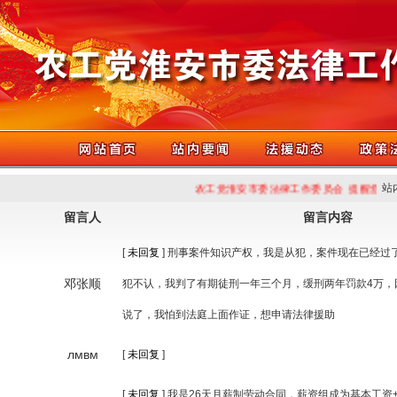
农工党淮安市委法律工作委员会 提醒您
20
站
留言人
留言内容
[
未回复
]
刑事案件知识产权，我是从犯，案件现在已经过
邓张顺
犯不认，我判了有期徒刑一年三个月，缓刑两年罚款4万，
说了，我怕到法庭上面作证，想申请法律援助
лмвм
[
未回复
]
[
未回复
]
我是26天月薪制劳动合同，薪资组成为基本工资